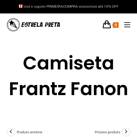
Use o cupom PRIMEIRACOMPRA economize até 10% OFF
conteúdo
0
Camiseta
Frantz Fanon
Produto anterior
Próximo produto