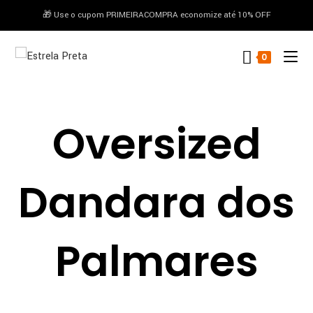
🎁 Use o cupom PRIMEIRACOMPRA economize até 10% OFF
conteúdo
0
Oversized
Dandara dos
Palmares