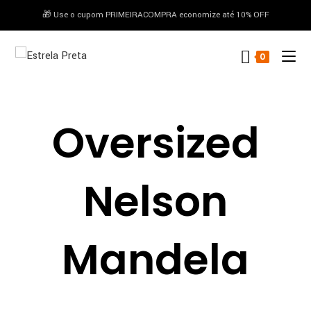
🎁 Use o cupom PRIMEIRACOMPRA economize até 10% OFF
conteúdo
0
Oversized
Nelson
Mandela