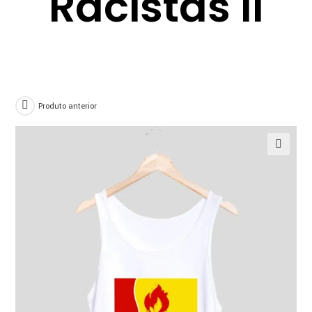
Racistas II
Produto anterior
🔍