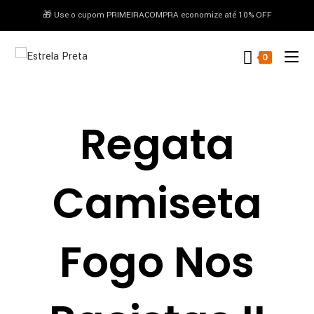
🎁 Use o cupom PRIMEIRACOMPRA economize até 10% OFF
conteúdo
0
Regata
Camiseta
Fogo Nos