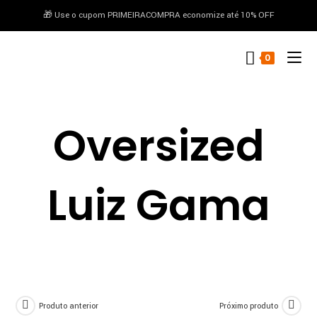
🎁 Use o cupom PRIMEIRACOMPRA economize até 10% OFF
conteúdo
0
Oversized
Luiz Gama
Produto anterior
Próximo produto