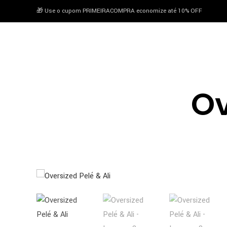
🎁 Use o cupom PRIMEIRACOMPRA economize até 10% OFF
conteúdo
Ov