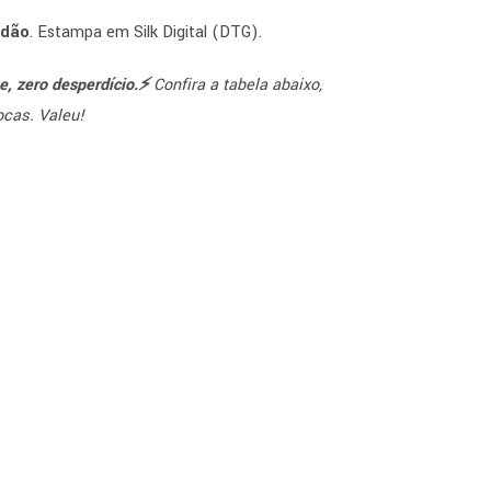
odão
. Estampa em Silk Digital (DTG).
, zero desperdício.⚡️
Confira a tabela abaixo,
ocas. Valeu!